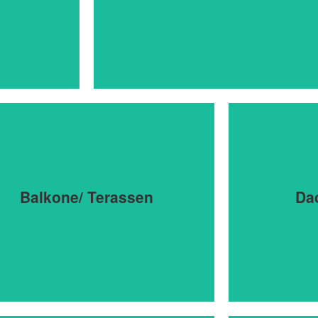
Winkelbau mit Walm und Krüppelwalm · Ei
Anbau · Richtfest · Erneuerung Stallgeb
Balkone/ Terassen
Da
Doppel-Garage · Dacha