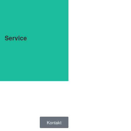
tahlblech · Bitumen · Kunststoff
Service
Kontakt